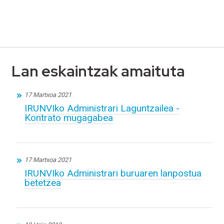
Lan eskaintzak amaituta
17 Martxoa 2021
IRUNVIko Administrari Laguntzailea -
Kontrato mugagabea
17 Martxoa 2021
IRUNVIko Administrari buruaren lanpostua
betetzea