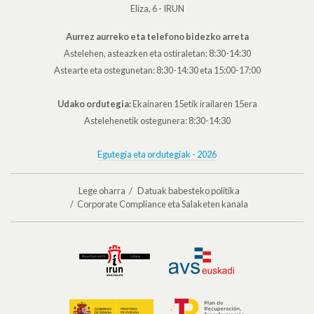
Eliza, 6 - IRUN
Aurrez aurreko eta telefono bidezko arreta
Astelehen, asteazken eta ostiraletan: 8:30-14:30
Astearte eta ostegunetan: 8:30-14:30 eta 15:00-17:00
Udako ordutegia:
Ekainaren 15etik irailaren 15era
Astelehenetik ostegunera: 8:30-14:30
Egutegia eta ordutegiak - 2026
Lege oharra
Datuak babesteko politika
Corporate Compliance eta Salaketen kanala