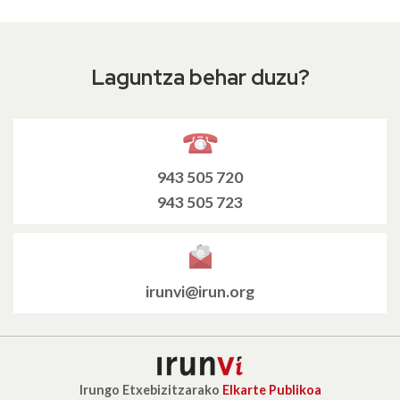
Laguntza behar duzu?
943 505 720
943 505 723
irunvi@irun.org
Irungo Etxebizitzarako
Elkarte Publikoa