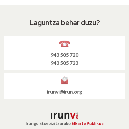
Laguntza behar duzu?
943 505 720
943 505 723
irunvi@irun.org
Irungo Etxebizitzarako
Elkarte Publikoa