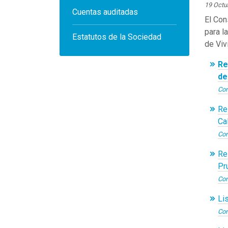
19 Octu
Cuentas auditadas
El Con
para l
Estatutos de la Sociedad
de Viv
Re
de
Con
Re
Cal
Con
Re
Pr
Con
Li
Con