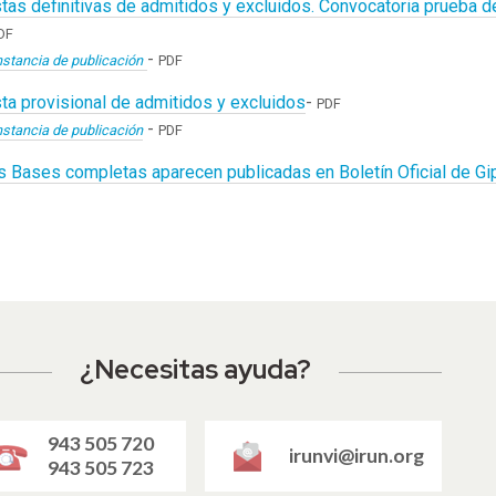
stas definitivas de admitidos y excluidos. Convocatoria prueba 
DF
-
stancia de publicación
PDF
sta provisional de admitidos y excluidos
-
PDF
-
stancia de publicación
PDF
s Bases completas aparecen publicadas en Boletín Oficial de Gi
¿Necesitas ayuda?
943 505 720
irunvi@irun.org
943 505 723