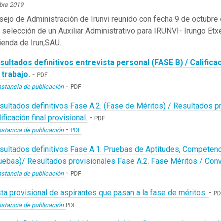
bre 2019
sejo de Administración de Irunvi reunido con fecha 9 de octubr
a selección de un Auxiliar Administrativo para IRUNVI- Irungo Et
ienda de Irun,SAU.
sultados definitivos entrevista personal (FASE B) / Calificac
 trabajo.
-
PDF
-
stancia de publicación
PDF
sultados definitivos Fase A.2. (Fase de Méritos) / Resultados pr
ificación final provisional.
-
PDF
-
stancia de publicación
PDF
sultados definitivos Fase A.1. Pruebas de Aptitudes, Competen
uebas)/ Resultados provisionales Fase A.2. Fase Méritos / Convo
-
stancia de publicación
PDF
sta provisional de aspirantes que pasan a la fase de méritos.
-
PD
stancia de publicación
PDF